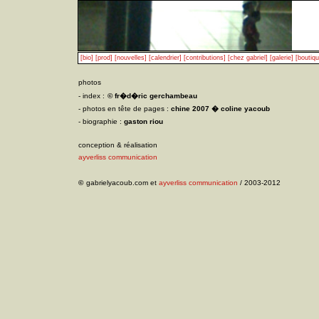
[bio]
[prod]
[nouvelles]
[calendrier]
[contributions]
[chez gabriel]
[galerie]
[boutiqu
photos
- index :
© fr�d�ric gerchambeau
- photos en tête de pages :
chine 2007 � coline yacoub
- biographie :
gaston riou
conception & réalisation
ayverliss communication
©
gabrielyacoub.com et
ayverliss communication
/ 2003-2012