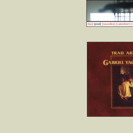
[bio]
[prod]
[nouvelles]
[calendrier]
[c