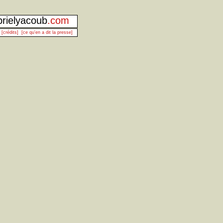
rielyacoub
.com
[crédits]
[ce qu'en a dit la presse]