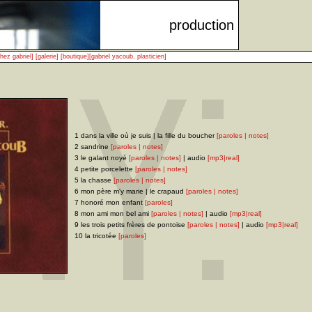
production
hez gabriel]
[galerie]
[boutique]
[gabriel yacoub, plasticien]
1 dans la ville où je suis | la fille du boucher
[paroles | notes]
2 sandrine
[paroles | notes]
3 le galant noyé
[paroles | notes]
| audio
[mp3
|
real]
4 petite porcelette
[paroles | notes]
5 la chasse
[paroles | notes]
6 mon père m'y marie | le crapaud
[paroles | notes]
7 honoré mon enfant
[paroles]
8 mon ami mon bel ami
[paroles | notes]
| audio
[mp3
|
real]
9 les trois petits frères de pontoise
[paroles | notes]
| audio
[mp3
|
real]
10 la tricotée
[paroles]