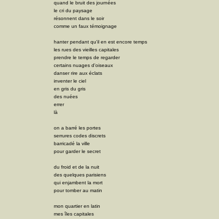
quand le bruit des journées
le cri du paysage
résonnent dans le soir
comme un faux témoignage
hanter pendant qu'il en est encore temps
les rues des vieilles capitales
prendre le temps de regarder
certains nuages d'oiseaux
danser rire aux éclats
inventer le ciel
en gris du gris
des nuées
errer
là
on a barré les portes
serrures codes discrets
barricadé la ville
pour garder le secret
du froid et de la nuit
des quelques parisiens
qui enjambent la mort
pour tomber au matin
mon quartier en latin
mes îles capitales