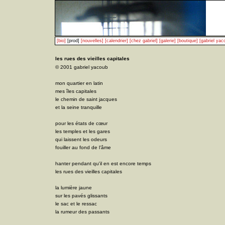
[bio]
[prod]
[nouvelles]
[calendrier]
[chez gabriel]
[galerie]
[boutique]
[gabriel yac
les rues des vieilles capitales
© 2001 gabriel yacoub
mon quartier en latin
mes îles capitales
le chemin de saint jacques
et la seine tranquille
pour les états de cœur
les temples et les gares
qui laissent les odeurs
fouiller au fond de l'âme
hanter pendant qu'il en est encore temps
les rues des vieilles capitales
la lumière jaune
sur les pavés glissants
le sac et le ressac
la rumeur des passants