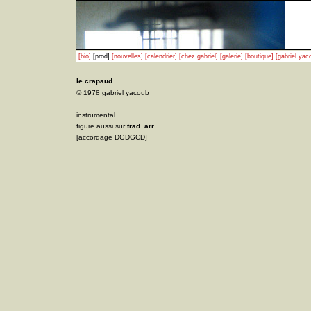
[bio]
[prod]
[nouvelles]
[calendrier]
[chez gabriel]
[galerie]
[boutique]
[gabriel yac
le crapaud
© 1978 gabriel yacoub
instrumental
figure aussi sur
trad. arr.
[accordage DGDGCD]